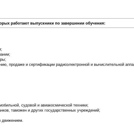
орых работают выпускники по завершении обучения:
и;
ании;
ры;
анию, продаже и сертификации радиоэлектронной и вычислительной аппа
мобильной, судовой и авиакосмической техники;
нков, таможен и других государственных учреждений;
м движением.