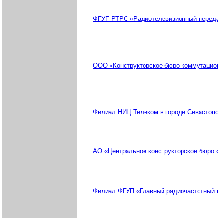
ФГУП РТРС «Радиотелевизионный переда
ООО «Конструкторское бюро коммутацио
Филиал НИЦ Телеком в городе Севастопо
АО «Центральное конструкторское бюро «
Филиал ФГУП «Главный радиочастотный ц