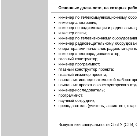
Основные должности, на которых раб
инженер по телекоммуникационному обо
инженер-электроник;
инженер по радиолокации и радионавигац
инженер связи;
инженер по телевизионному оборудовани
инженер радиовещательному оборудован
оператора или начальник радиостанции н
инженер электрорадионавигатор;
главный конструктор;
инженер программист;
главный конструктор проекта;
главный инженер проекта;
начальник исследовательской лаборатор
начальник проектно-конструкторского отд
инженер-исследователь;
программист;
научный сотрудник;
преподаватель (учитель, ассистент, стар
Выпускники специальности СевГУ (СПИ, 