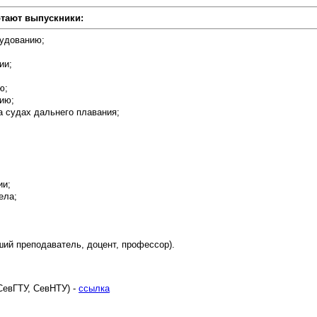
отают выпускники:
рудованию;
ии;
ю;
ию;
а судах дальнего плавания;
ии;
ела;
ший преподаватель, доцент, профессор).
СевГТУ, СевНТУ) -
ссылка