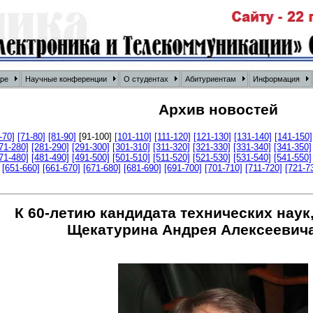
дре
Научные конференции
О студентах
Абитуриентам
Информация
Архив новостей
-70]
[71-80]
[81-90]
[91-100]
[101-110]
[111-120]
[121-130]
[131-140]
[141-150]
71-280]
[281-290]
[291-300]
[301-310]
[311-320]
[321-330]
[331-340]
[341-350]
71-480]
[481-490]
[491-500]
[501-510]
[511-520]
[521-530]
[531-540]
[541-550]
[651-660]
[661-670]
[671-680]
[681-690]
[691-700]
[701-710]
[711-720]
[721-7
К 60-летию кандидата технических наук
Щекатурина Андрея Алексеевич