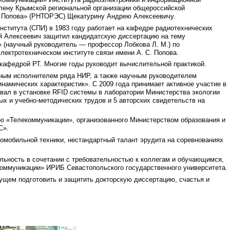
лену Крымской региональной организации общероссийской
С. Попова» (РНТОРЭС) Щекатурину Андрею Алексеевичу.
нститута (СПИ) в 1983 году работает на кафедре радиотехнических
ей Алексеевич защитил кандидатскую диссертацию на тему
 (научный руководитель — профессор Лобкова Л. М.) по
лектротехническом институте связи имени А. С. Попова.
 кафедрой РТ. Многие годы руководит вычислительной практикой.
нным исполнителем ряда НИР, а также научным руководителем
амических характеристик». С 2009 года принимает активное участие в
вал в установке RFID системы в лаборатории Министерства экологии
ых и учебно-методических трудов и 5 авторских свидетельств на
ю «Телекоммуникации», организованного Министерством образования и
С».
омобильной техники, нестандартный талант эрудита на соревнованиях
льность в сочетании с требовательностью к коллегам и обучающимся,
оммуникации» ИРИБ Севастопольского государственного университета.
ущем подготовить и защитить докторскую диссертацию, счастья и