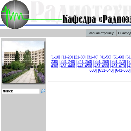
Главная страница
О кафе
[1-10]
[11-20]
[21-30]
[31-40]
[41-50]
[51-60]
[61
230]
[231-240]
[241-250]
[251-260]
[261-270]
[2
430]
[431-440]
[441-450]
[451-460]
[461-470]
[4
630]
[631-640]
[641-650]