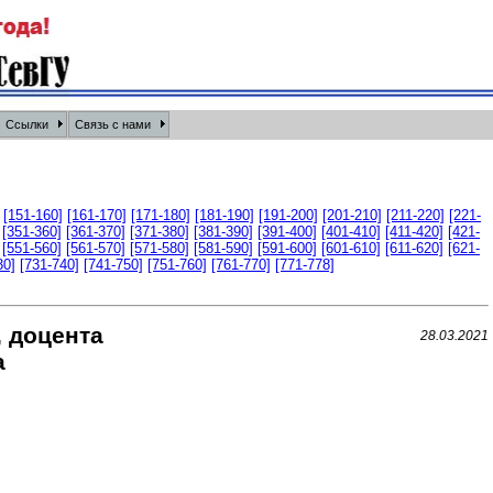
Ссылки
Связь с нами
[151-160]
[161-170]
[171-180]
[181-190]
[191-200]
[201-210]
[211-220]
[221-
[351-360]
[361-370]
[371-380]
[381-390]
[391-400]
[401-410]
[411-420]
[421-
[551-560]
[561-570]
[571-580]
[581-590]
[591-600]
[601-610]
[611-620]
[621-
30]
[731-740]
[741-750]
[751-760]
[761-770]
[771-778]
, доцента
28.03.2021
а