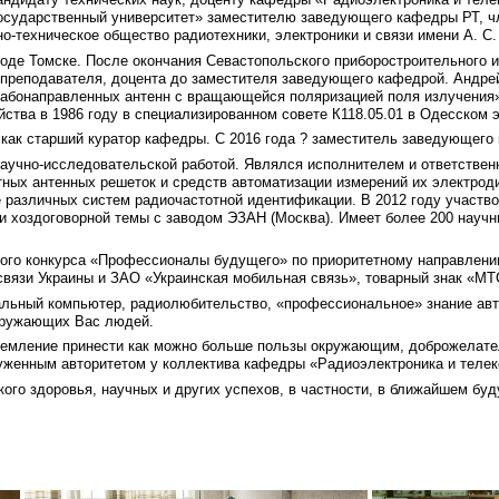
осударственный университет» заместителю заведующего кафедры РТ, ч
но-техническое общество радиотехники, электроники и связи имени А. 
роде Томске. После окончания Севастопольского приборостроительного и
го преподавателя, доцента до заместителя заведующего кафедрой. Андр
абонаправленных антенн с вращающейся поляризацией поля излучения»
йства в 1986 году в специализированном совете К118.05.01 в Одесском э
 как старший куратор кафедры. С 2016 года ? заместитель заведующего
научно-исследовательской работой. Являлся исполнителем и ответстве
ых антенных решеток и средств автоматизации измерений их электродин
 различных систем радиочастотной идентификации. В 2012 году участво
и хоздоговорной темы с заводом ЭЗАН (Москва). Имеет более 200 научн
ого конкурса «Профессионалы будущего» по приоритетному направлени
связи Украины и ЗАО «Украинская мобильная связь», товарный знак «МТ
альный компьютер, радиолюбительство, «профессиональное» знание авт
кружающих Вас людей.
тремление принести как можно больше пользы окружающим, доброжелате
женным авторитетом у коллектива кафедры «Радиоэлектроника и телек
го здоровья, научных и других успехов, в частности, в ближайшем буд