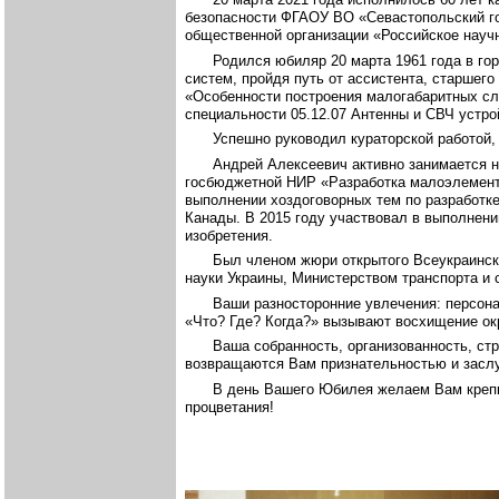
безопасности ФГАОУ ВО «Севастопольский г
общественной организации «Российское науч
Родился юбиляр 20 марта 1961 года в го
систем, пройдя путь от ассистента, старше
«Особенности построения малогабаритных сл
специальности 05.12.07 Антенны и СВЧ устро
Успешно руководил кураторской работой,
Андрей Алексеевич активно занимается 
госбюджетной НИР «Разработка малоэлементн
выполнении хоздоговорных тем по разработке
Канады. В 2015 году участвовал в выполнени
изобретения.
Был членом жюри открытого Всеукраинск
науки Украины, Министерством транспорта и 
Ваши разносторонние увлечения: персон
«Что? Где? Когда?» вызывают восхищение о
Ваша собранность, организованность, с
возвращаются Вам признательностью и заслу
В день Вашего Юбилея желаем Вам крепко
процветания!