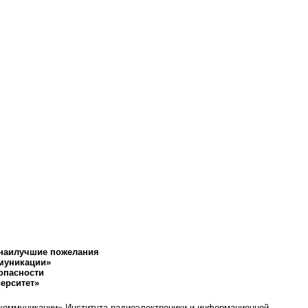
 наилучшие пожелания
ммуникации»
опасности
ерситет»
лекоммуникации» Института радиоэлектроники и информационной