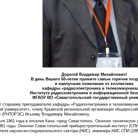
Дорогой Владимир Михайлович!
В день Вашего 60-летия примите самые горячие поз
и наилучшие пожелания от коллектива
кафедры «радиоэлектроника и телекоммуника
Института радиоэлектроники и информационной безо
ФГАОУ ВО «Севастопольский государственный унив
ет старшему преподавателю кафедры «Радиоэлектроника и телекоммуник
 университет», члену Крымской региональной организации общероссийс
и» (РНТОРЭС) Иськиву Владимиру Михайловичу.
 1961 года в поселке Кача, город Севастополь. Окончил техническое 
981 годы. Окончил Севастопольский приборостроительный институт (СПИ
теля научно-исследовательского сектора (НИС), инженера НИС СПИ (198