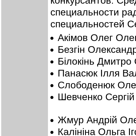
конкурсантов. Сре
специальности рад
специальностей С
Акімов Олег Олег
Безгін Олександр
Білокінь Дмитро 
Панасюк Ілля Вал
Слободенюк Олек
Шевченко Сергій 
Жмур Андрій Ол
Калініна Ольга Іг