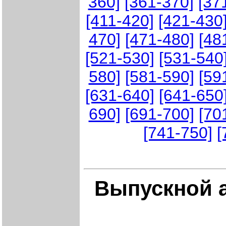
360]
[361-370]
[37
[411-420]
[421-430
470]
[471-480]
[48
[521-530]
[531-540
580]
[581-590]
[59
[631-640]
[641-650
690]
[691-700]
[70
[741-750]
[
Выпускной 