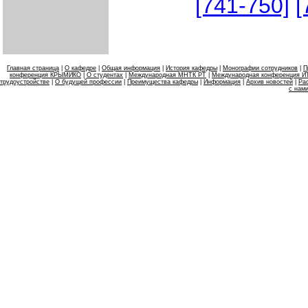
[741-750]
[
Главная страница
|
О кафедре
|
Общая информация
|
История кафедры
|
Монографии сотрудников
|
П
конференция КРЫМИКО
|
О студентах
|
Международная МНТК РТ
|
Международная конференция 
трудоустройстве
|
О будущей профессии
|
Преимущества кафедры
|
Информация
|
Архив новостей
|
Ра
с нам