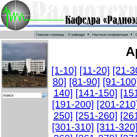
Главная страница
О кафедре
Научные конференции
О
А
[1-10]
[11-20]
[21-3
80]
[81-90]
[91-100
140]
[141-150]
[15
[191-200]
[201-210
250]
[251-260]
[26
[301-310]
[311-320