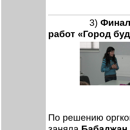
3)
Финал
работ «Город бу
По решению оргко
заняла
Бабаджан 