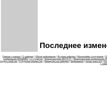
Последнее измен
Главная страница
|
О кафедре
|
Общая информация
|
История кафедры
|
Монографии сотрудников
|
П
конференция КРЫМИКО
|
О студентах
|
Международная МНТК РТ
|
Международная конференция 
трудоустройстве
|
О будущей профессии
|
Преимущества кафедры
|
Информация
|
Архив новостей
|
Ра
с нам