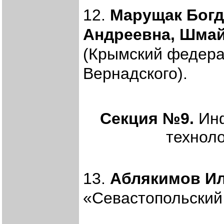
12.
Марущак Богд
Андреевна, Шма
(Крымский федера
Вернадского).
Секция №9.
Инф
техноло
13.
Аблякимов Ил
«Севастопольский