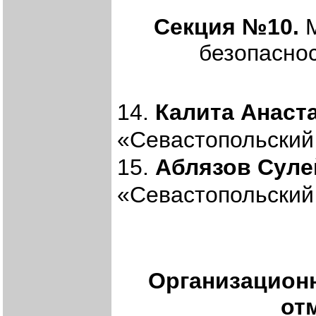
Секция №10.
М
безопасно
14.
Калита Анаст
«Севастопольский 
15.
Аблязов Сул
«Севастопольский 
Организацион
от