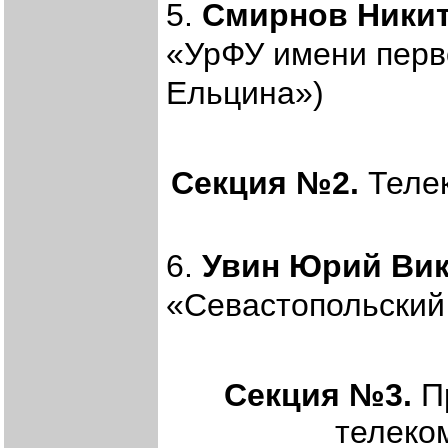
5.
Смирнов Ники
«УрФУ имени перв
Ельцина»)
Секция №2.
Телек
6.
Увин Юрий Ви
«Севастопольский
Секция №3.
Пр
телеко