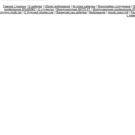
Главная страница
|
О кафедре
|
Общая информация
|
История кафедры
|
Монографии сотрудников
|
П
конференция КРЫМИКО
|
О студентах
|
Международная МНТК РТ
|
Международная конференция 
трудоустройстве
|
О будущей профессии
|
Преимущества кафедры
|
Информация
|
Архив новостей
|
Ра
с нам