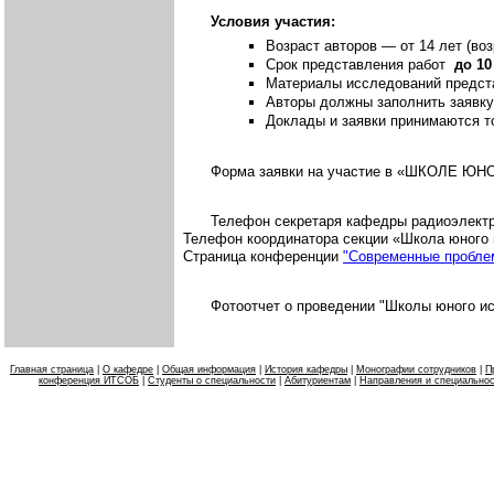
Условия участия:
Возраст авторов — от 14 лет (во
Срок представления работ
до 10
Материалы исследований предста
Авторы должны заполнить заявку
Доклады и заявки принимаются то
Форма заявки на участие в «ШКОЛЕ Ю
Телефон секретаря кафедры радиоэлектро
Телефон координатора секции «Школа юного 
Страница конференции
"Современные пробле
Фотоотчет о проведении "Школы юного и
Главная страница
|
О кафедре
|
Общая информация
|
История кафедры
|
Монографии сотрудников
|
П
конференция ИТСОБ
|
Студенты о специальности
|
Абитуриентам
|
Направления и специально