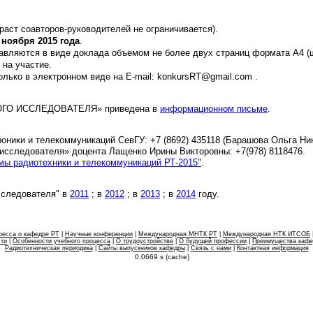
зраст соавторов-руководителей не ограничивается).
 ноября 2015 года
.
вляются в виде доклада объемом не более двух страниц формата А4 (ш
 на участие.
лько в электронном виде на E-mail: konkursRT@gmail.com .
НОГО ИССЛЕДОВАТЕЛЯ» приведена в
информационном письме
.
ники и телекоммуникаций СевГУ: +7 (8692) 435118 (Барашова Ольга Ни
исследователя» доцента Лащенко Ирины Викторовны: +7(978) 8118476.
мы радиотехники и телекоммуникаций РТ-2015"
.
сследователя" в
2011
; в
2012
; в
2013
; в
2014
году.
ресса о кафедре РТ
|
Научные конференции
|
Международная МНТК РТ
|
Международная НТК ИТСОБ
сти
|
Особенности учебного процесса
|
О трудоустройстве
|
О будущей профессии
|
Преимущества каф
Радиотехническая периодика
|
Сайты выпускников кафедры
|
Связь с нами
|
Контактная информация
0.0669 s (cache)