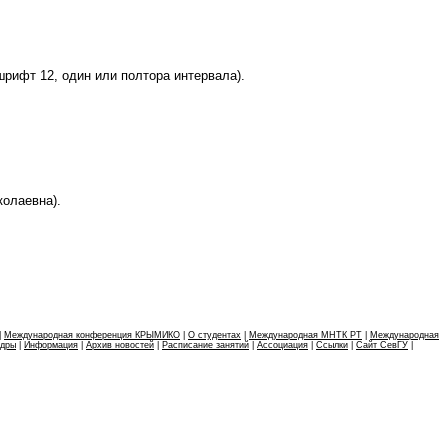
рифт 12, один или полтора интервала).
колаевна).
|
Международная конференция КРЫМИКО
|
О студентах
|
Международная МНТК РТ
|
Международная
едры
|
Информация
|
Архив новостей
|
Расписание занятий
|
Ассоциация
|
Ссылки
|
Сайт СевГУ
|