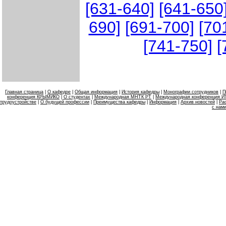
[631-640]
[641-650
690]
[691-700]
[70
[741-750]
[
Главная страница
|
О кафедре
|
Общая информация
|
История кафедры
|
Монографии сотрудников
|
П
конференция КРЫМИКО
|
О студентах
|
Международная МНТК РТ
|
Международная конференция 
трудоустройстве
|
О будущей профессии
|
Преимущества кафедры
|
Информация
|
Архив новостей
|
Ра
с нам