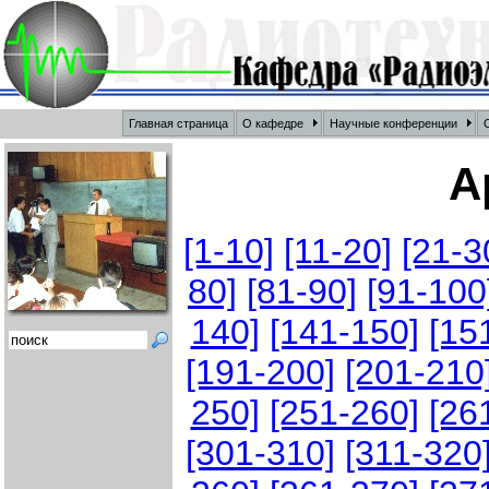
Главная страница
О кафедре
Научные конференции
О
А
[1-10]
[11-20]
[21-3
80]
[81-90]
[91-100
140]
[141-150]
[15
[191-200]
[201-210
250]
[251-260]
[26
[301-310]
[311-320