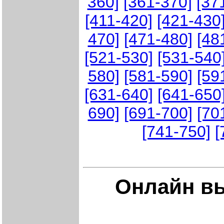
360]
[361-370]
[37
[411-420]
[421-430
470]
[471-480]
[48
[521-530]
[531-540
580]
[581-590]
[59
[631-640]
[641-650
690]
[691-700]
[70
[741-750]
[
Онлайн в