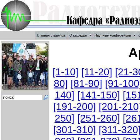
Главная страница
О кафедре
Научные конференции
О
А
[1-10]
[11-20]
[21-3
80]
[81-90]
[91-100
140]
[141-150]
[15
[191-200]
[201-210
250]
[251-260]
[26
[301-310]
[311-320