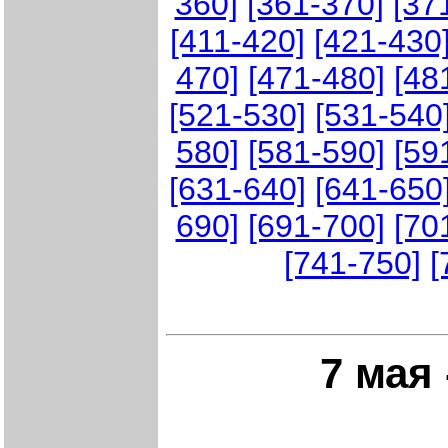
360]
[361-370]
[37
[411-420]
[421-430
470]
[471-480]
[48
[521-530]
[531-540
580]
[581-590]
[59
[631-640]
[641-650
690]
[691-700]
[70
[741-750]
[
7 мая