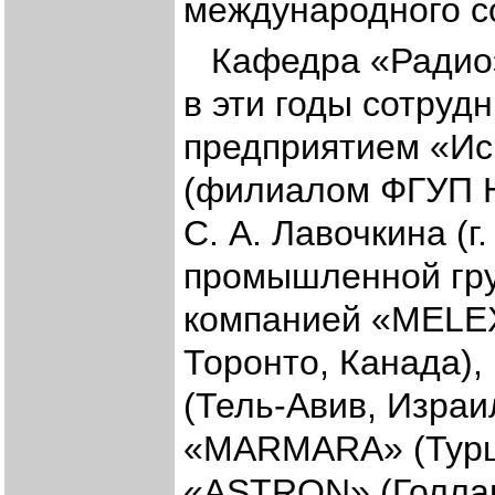
международного с
Кафедра «Радио
в эти годы сотруд
предприятием «Ис
(филиалом ФГУП Н
С. А. Лавочкина (г
промышленной гру
компанией «MELEXI
Торонто, Канада)
(Тель-Авив, Израи
«MARMARA» (Турци
«ASTRON» (Голлан