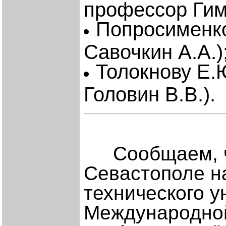
профессор Гим
Попросименко 
Савочкин А.А.)
Толокнову Е.Ю
Головин В.В.).
Сообщаем, 
Севастополе н
технического у
Международной