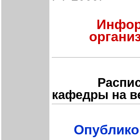
Инфор
органи
Расписание
кафедры на в
Опублико