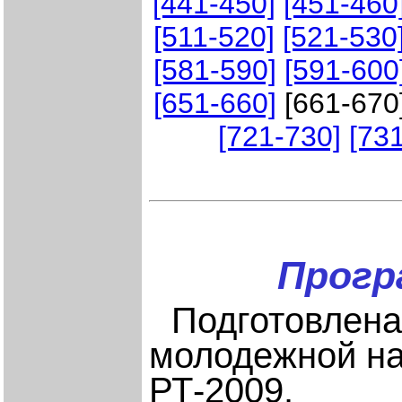
[441-450]
[451-460
[511-520]
[521-530
[581-590]
[591-600
[651-660]
[661-670
[721-730]
[73
Прогр
Подготовлен
молодежной на
РТ-2009.