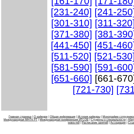
[161-170]
[171-180
[231-240]
[241-250
[301-310]
[311-320
[371-380]
[381-390
[441-450]
[451-460
[511-520]
[521-530
[581-590]
[591-600
[651-660]
[661-670
[721-730]
[73
Главная страница
|
О кафедре
|
Общая информация
|
История кафедры
|
Монографии сотруднико
Международная МНТК РТ
|
Международная конференция ИТСОБ
|
Студенты о специальности
|
Абит
новостей
|
Расписание занятий
|
Ассоциация
|
Ссы