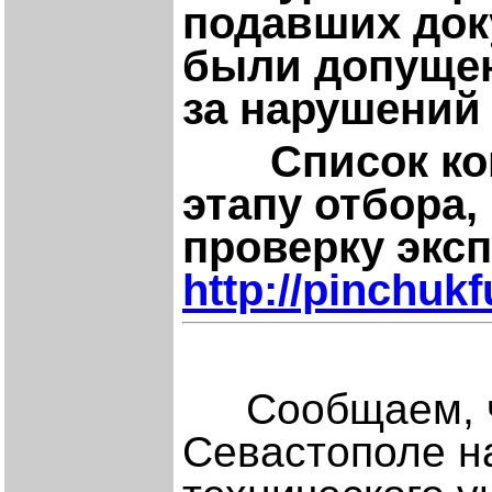
подавших доку
были допущен
за нарушений
Список кон
этапу отбора
проверку экс
http://pinchuk
Сообщаем, 
Севастополе н